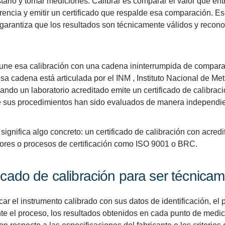
tarlo y tomar mediciones. Calibrar es comparar el valor que ent
encia y emitir un certificado que respalde esa comparación. Es
arantiza que los resultados son técnicamente válidos y recono
 une esa calibración con una cadena ininterrumpida de comparac
a cadena está articulada por el INM , Instituto Nacional de Metr
ando un laboratorio acreditado emite un certificado de calibrac
e sus procedimientos han sido evaluados de manera independie
significa algo concreto: un certificado de calibración con acred
dores o procesos de certificación como ISO 9001 o BRC.
icado de calibración para ser técnicam
car el instrumento calibrado con sus datos de identificación, el 
nte el proceso, los resultados obtenidos en cada punto de medic