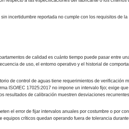
 respecto a las especificaciones del fabricante o los criterios 
sin incertidumbre reportada no cumple con los requisitos de la 
artamentos de calidad es cuánto tiempo puede pasar entre una 
recuencia de uso, el entorno operativo y el historial de comport
torio de control de aguas tiene requerimientos de verificación
ma ISO/IEC 17025:2017 no impone un intervalo fijo; exige que 
los resultados de calibración muestren desviaciones recurrent
en el error de fijar intervalos anuales por costumbre o por conv
ue equipos críticos quedan operando fuera de tolerancia durante